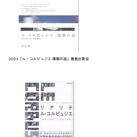
2003『ル・コルビュジエ 建築の詩』鹿島出版会