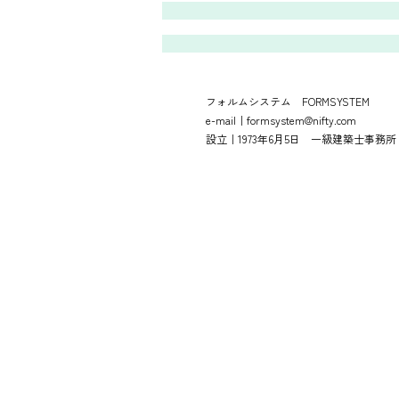
​フォルムシステム FORMSYSTEM
e-mail｜
formsystem@nifty.com
設立｜1973年6月5日 一級建築士事務所