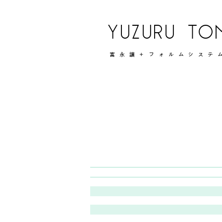
YUZURU TO
富永讓＋フォルムシステ