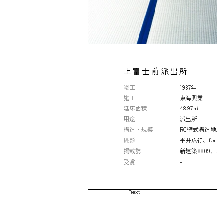
上富士前派出所
竣工
1987年
施工
東海興業
延床面積
48.97㎡
用途
派出所
構造・規模
RC壁式構造地
撮影
平井広行、form
掲載誌
新建築8809、S
受賞
-
Next