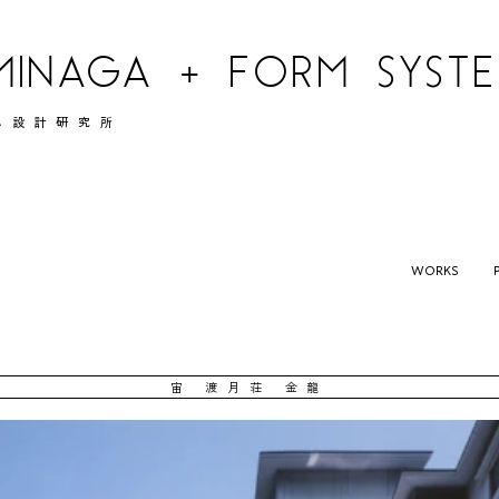
MINAGA + FORM SYSTEM
ム設計研究所
WORKS
宙 渡月荘 金龍