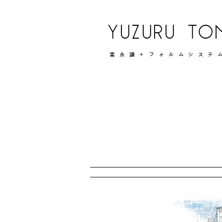
YUZURU TO
富永讓＋フォルムシステ